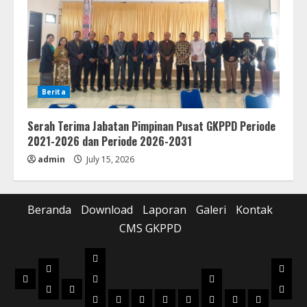
Berita
Serah Terima Jabatan Pimpinan Pusat GKPPD Periode
2021-2026 dan Periode 2026-2031
admin
July 15, 2026
Beranda
Download
Laporan
Galeri
Kontak
CMS GKPPD
Laporan
Download
Galer
Beranda
Realisasi
Pilot
Musik
Musik
Foto
Anggaran
Project
2022
2023
2024
2025
2026
2022
2023
2024