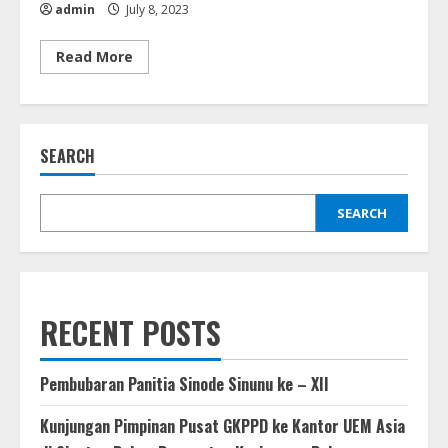
admin
July 8, 2023
Read
Read More
more
about
Kunjungan
Pimpinan
Gereja
Anggota
SEARCH
UEM
ke
GKPPD
(3
–
SEARCH
6
Juli
2023)
RECENT POSTS
Pembubaran Panitia Sinode Sinunu ke – XII
Kunjungan Pimpinan Pusat GKPPD ke Kantor UEM Asia