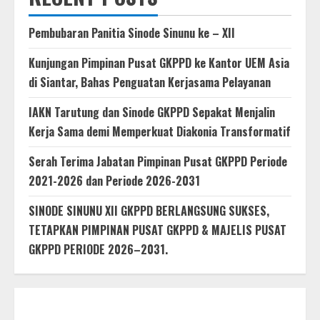
Pembubaran Panitia Sinode Sinunu ke – XII
Kunjungan Pimpinan Pusat GKPPD ke Kantor UEM Asia
di Siantar, Bahas Penguatan Kerjasama Pelayanan
IAKN Tarutung dan Sinode GKPPD Sepakat Menjalin
Kerja Sama demi Memperkuat Diakonia Transformatif
Serah Terima Jabatan Pimpinan Pusat GKPPD Periode
2021-2026 dan Periode 2026-2031
SINODE SINUNU XII GKPPD BERLANGSUNG SUKSES,
TETAPKAN PIMPINAN PUSAT GKPPD & MAJELIS PUSAT
GKPPD PERIODE 2026–2031.