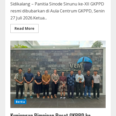
Sidikalang – Panitia Sinode Sinunu ke-XII GKPPD
resmi dibubarkan di Aula Centrum GKPPD, Senin
27 Juli 2026.Ketua...
Read
Read More
more
about
Pembubaran
Panitia
Sinode
Sinunu
ke
–
XII
Berita
Kunjungan Pimpinan Pusat GKPPD ke