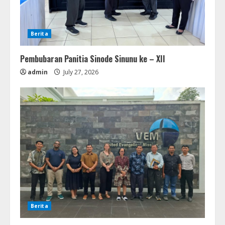
Berita
Pembubaran Panitia Sinode Sinunu ke – XII
admin
July 27, 2026
Berita