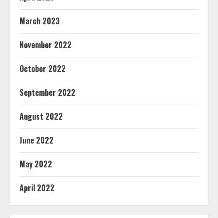
March 2023
November 2022
October 2022
September 2022
August 2022
June 2022
May 2022
April 2022