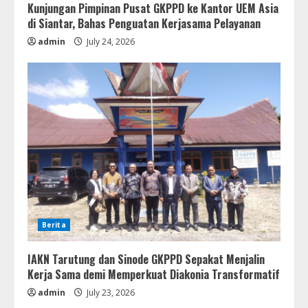
Kunjungan Pimpinan Pusat GKPPD ke Kantor UEM Asia
di Siantar, Bahas Penguatan Kerjasama Pelayanan
admin
July 24, 2026
Berita
IAKN Tarutung dan Sinode GKPPD Sepakat Menjalin
Kerja Sama demi Memperkuat Diakonia Transformatif
admin
July 23, 2026