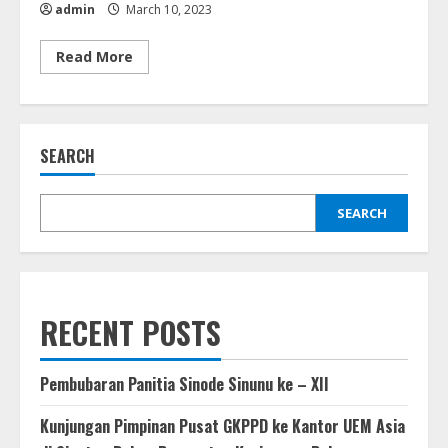
admin
March 10, 2023
Read
Read More
more
about
Pelatihan
Bibelvrouw
dan
Diakones
SEARCH
(8
Maret
2023)
SEARCH
RECENT POSTS
Pembubaran Panitia Sinode Sinunu ke – XII
Kunjungan Pimpinan Pusat GKPPD ke Kantor UEM Asia