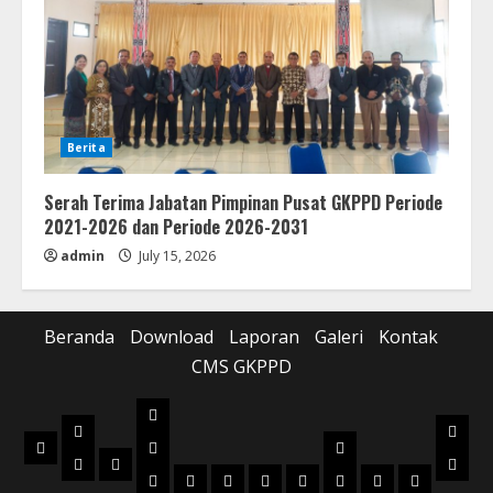
Berita
Serah Terima Jabatan Pimpinan Pusat GKPPD Periode
2021-2026 dan Periode 2026-2031
admin
July 15, 2026
Beranda
Download
Laporan
Galeri
Kontak
CMS GKPPD
Laporan
Download
Galer
Beranda
Realisasi
Pilot
Musik
Musik
Foto
Anggaran
Project
2022
2023
2024
2025
2026
2022
2023
2024