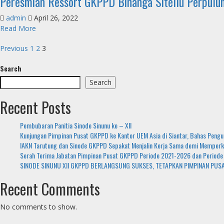
Peresmian Ressort GKPPD Binanga Sitellu Perpulu
UKUI
Partua
(29
admin
April 26, 2022
Ibages
Mei
Read
Read More
GKPPD
2022)
more
Se-
Posts
about
Previous
1
2
3
Suak
Peresmian
Boang
pagination
Search
Ressort
(15
GKPPD
Mei
Search
Binanga
2022)
Sitellu
Recent Posts
Perpulungen
&
Pembubaran Panitia Sinode Sinunu ke – XII
Penabalan
Kunjungan Pimpinan Pusat GKPPD ke Kantor UEM Asia di Siantar, Bahas Pengu
Pendeta
IAKN Tarutung dan Sinode GKPPD Sepakat Menjalin Kerja Sama demi Memperk
GKPPD
Serah Terima Jabatan Pimpinan Pusat GKPPD Periode 2021-2026 dan Period
(24
SINODE SINUNU XII GKPPD BERLANGSUNG SUKSES, TETAPKAN PIMPINAN PUS
April
2022)
Recent Comments
No comments to show.