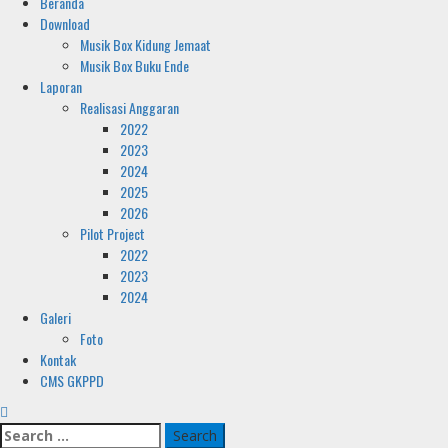
Primary
Beranda
Menu
Download
Musik Box Kidung Jemaat
Musik Box Buku Ende
Laporan
Realisasi Anggaran
2022
2023
2024
2025
2026
Pilot Project
2022
2023
2024
Galeri
Foto
Kontak
CMS GKPPD
Search