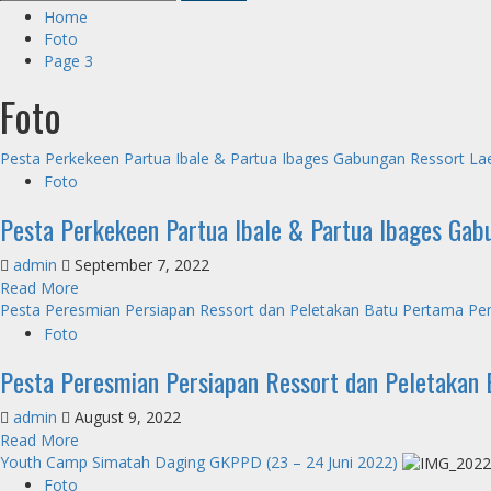
for:
Home
Foto
Page 3
Foto
Pesta Perkekeen Partua Ibale & Partua Ibages Gabungan Ressort La
Foto
Pesta Perkekeen Partua Ibale & Partua Ibages Ga
admin
September 7, 2022
Read
Read More
more
Pesta Peresmian Persiapan Ressort dan Peletakan Batu Pertama P
about
Foto
Pesta
Pesta Peresmian Persiapan Ressort dan Peletaka
Perkekeen
Partua
admin
August 9, 2022
Ibale
Read
Read More
&
more
Youth Camp Simatah Daging GKPPD (23 – 24 Juni 2022)
Partua
about
Ibages
Foto