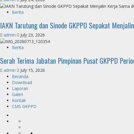
Berita
IAKN Tarutung dan Sinode GKPPD Sepakat Menjalin
admin
July 23, 2026
Berita
Serah Terima Jabatan Pimpinan Pusat GKPPD Peri
admin
July 15, 2026
Beranda
Download
Laporan
Galeri
Kontak
CMS GKPPD
Beranda
Download
Musik
Box
Musik
Laporan
Kidung
Box
Realisasi
2022