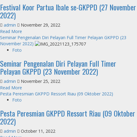
Festival Koor Partua Ibale se-GKPPD (27 November
dan
2023)
Diakones
2022)
(8
Maret
admin
November 29, 2022
2023)
Read
Read More
more
Seminar Pengenalan Diri Pelayan Full Timer Pelayan GKPPD (23
about
November 2022)
Festival
Foto
Koor
Seminar Pengenalan Diri Pelayan Full Timer
Partua
Ibale
Pelayan GKPPD (23 November 2022)
se-
GKPPD
admin
November 25, 2022
(27
Read
Read More
November
more
Pesta Peresmian GKPPD Ressort Riau (09 Oktober 2022)
2022)
about
Foto
Seminar
Pesta Peresmian GKPPD Ressort Riau (09 Oktober
Pengenalan
Diri
2022)
Pelayan
Full
admin
October 11, 2022
Timer