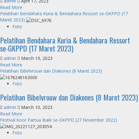
admin
April 17, 2023
GKPPD
Juli
Read
Read More
(03
2023)
more
Pelatihan Bendahara Kuria & Bendahara Ressort se-GKPPD (17
Juni
about
Maret 2023)
2023)
Walk
Foto
a
Pelatihan Bendahara Kuria & Bendahara Ressort
Mile
(15
se-GKPPD (17 Maret 2023)
April
2023)
admin
March 19, 2023
Read
Read More
more
Pelatihan Bibelvrouw dan Diakones (8 Maret 2023)
about
Pelatihan
Foto
Bendahara
Pelatihan Bibelvrouw dan Diakones (8 Maret 2023)
Kuria
&
admin
March 10, 2023
Bendahara
Read
Read More
Ressort
more
Festival Koor Partua Ibale se-GKPPD (27 November 2022)
se-
about
GKPPD
Pelatihan
(17
Foto
Bibelvrouw
Maret