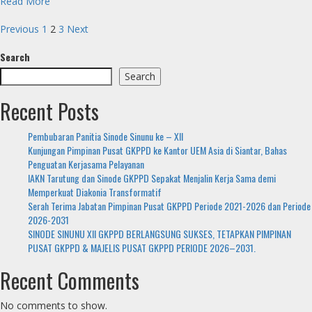
Read
Read More
Pelayan
more
Posts
GKPPD
about
Previous
1
2
3
Next
(23
Pesta
pagination
November
Search
Peresmian
2022)
GKPPD
Search
Ressort
Riau
Recent Posts
(09
Oktober
Pembubaran Panitia Sinode Sinunu ke – XII
2022)
Kunjungan Pimpinan Pusat GKPPD ke Kantor UEM Asia di Siantar, Bahas
Penguatan Kerjasama Pelayanan
IAKN Tarutung dan Sinode GKPPD Sepakat Menjalin Kerja Sama demi
Memperkuat Diakonia Transformatif
Serah Terima Jabatan Pimpinan Pusat GKPPD Periode 2021-2026 dan Periode
2026-2031
SINODE SINUNU XII GKPPD BERLANGSUNG SUKSES, TETAPKAN PIMPINAN
PUSAT GKPPD & MAJELIS PUSAT GKPPD PERIODE 2026–2031.
Recent Comments
No comments to show.