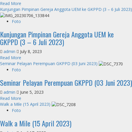
Se-
Read
Read More
GKPPD
more
Kunjungan Pimpinan Gereja Anggota UEM ke GKPPD (3 – 6 Juli 2023)
(31
about
Oktober
Konsultasi
Foto
2023)
Hukum
Kunjungan Pimpinan Gereja Anggota UEM ke
dan
Advokasi
GKPPD (3 – 6 Juli 2023)
GKPPD
(04
admin
July 8, 2023
Agustus
Read
Read More
2023)
more
Seminar Pelayan Perempuan GKPPD (03 Juni 2023)
about
Foto
Kunjungan
Seminar Pelayan Perempuan GKPPD (03 Juni 2023)
Pimpinan
Gereja
admin
June 5, 2023
Anggota
Read
Read More
UEM
more
Walk a Mile (15 April 2023)
ke
about
GKPPD
Foto
Seminar
(3
Walk a Mile (15 April 2023)
Pelayan
–
Perempuan
6